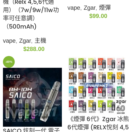
機（Relx 4,5,6代通
vape
,
Zgar
,
煙彈
用）（7w/9w/11w功
$
99.00
率可任意調）
（500mAh)
vape
,
Zgar
,
主機
$
288.00
-40%
《煙彈 6代》Zgar 冰熊
6代煙彈 (RELX悅刻 4,5
SAICO 炫刻一代 電子