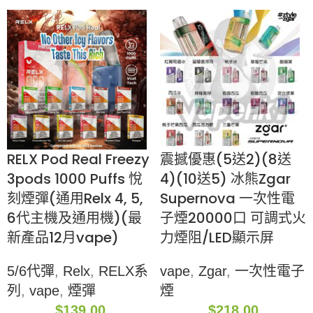
RELX Pod Real Freezy
震撼優惠(5送2)(8送
3pods 1000 Puffs 悅
4)(10送5) 冰熊Zgar
刻煙彈(通用Relx 4, 5,
Supernova 一次性電
6代主機及通用機)(最
子煙20000口 可調式火
新產品12月vape)
力煙阻/LED顯示屏
5/6代彈
,
Relx
,
RELX系
vape
,
Zgar
,
一次性電子
列
,
vape
,
煙彈
煙
$
139.00
$
218.00