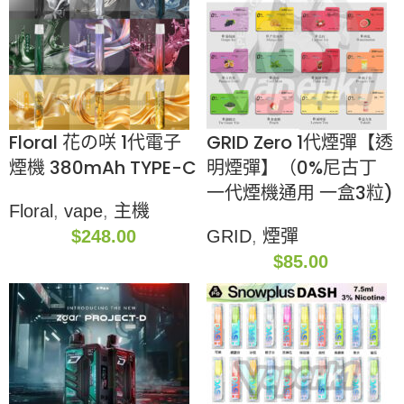
Floral 花の咲 1代電子
GRID Zero 1代煙彈【透
煙機 380mAh TYPE-C
明煙彈】（0%尼古丁
一代煙機通用 一盒3粒)
Floral
,
vape
,
主機
$
248.00
GRID
,
煙彈
$
85.00