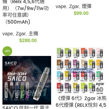
機（Relx 4,5,6代通
vape
,
Zgar
,
煙彈
用）（7w/9w/11w功
$
99.00
率可任意調）
（500mAh)
vape
,
Zgar
,
主機
$
288.00
-40%
《煙彈 6代》Zgar 冰熊
6代煙彈 (RELX悅刻 4,5
SAICO 炫刻一代 電子