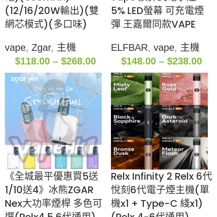
(12/16/20W輸出)(雙
5% LED螢幕 可充電煙
網芯模式)(多口味)
彈 王嘉爾同款VAPE
vape
,
Zgar
,
主機
ELFBAR
,
vape
,
主機
$
118.00
–
$
268.00
$
148.00
–
$
238.00
《全城最平優惠買5送
Relx Infinity 2 Relx 6代
1/10送4》冰熊ZGAR
悅刻6代電子煙主機(單
Nex大功率煙桿 多色可
機x1 + Type-C 綫x1)