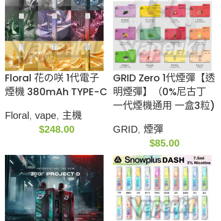
Floral 花の咲 1代電子
GRID Zero 1代煙彈【透
煙機 380mAh TYPE-C
明煙彈】（0%尼古丁
一代煙機通用 一盒3粒)
Floral
,
vape
,
主機
$
248.00
GRID
,
煙彈
$
85.00