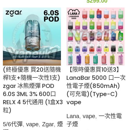
$
299.00
(終極優惠 買20送隨機
【限時優惠買10送3】
桿1支+隨機一次性1支)
LanaBar 5000 口一次
zgar 冰熊煙彈 POD
性電子煙(850mAh)
6.0S 3ML 3% 600口
(可充電)(Type-C)
RELX 4 5代通用 (1盒X3
vape
粒)
Lana
,
vape
,
一次性電
5/6代彈
,
vape
,
Zgar
,
煙
子煙