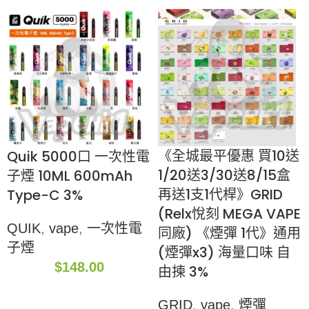
《全城最平優惠 買10送
Quik 5000口 一次性電
1/20送3/30送8/15盒
子煙 10ML 600mAh
再送1支1代桿》GRID
Type-C 3%
(Relx悅刻 MEGA VAPE
QUIK
,
vape
,
一次性電
同廠) 《煙彈 1代》通用
子煙
(煙彈x3) 海量口味 自
$
148.00
由揀 3%
GRID
,
vape
,
煙彈