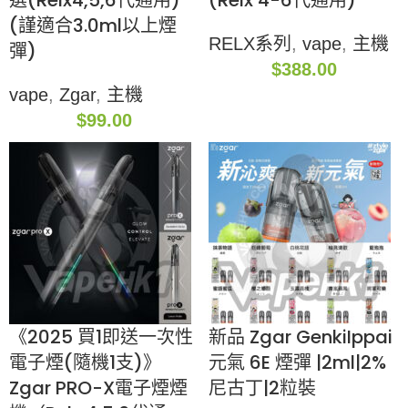
選(Relx4,5,6代通用)
(Relx 4-6代通用)
(謹適合3.0ml以上煙
RELX系列
,
vape
,
主機
彈)
$
388.00
vape
,
Zgar
,
主機
$
99.00
《2025 買1即送一次性
新品 Zgar GenkiIppai
電子煙(隨機1支)》
元氣 6E 煙彈 |2ml|2%
Zgar PRO-X電子煙煙
尼古丁|2粒裝