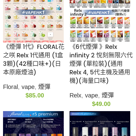
《煙彈 1代》FLORAL花
《6代煙彈 》Relx
之咲 Relx 1代通用 (1盒
infinity 2 悅刻無限六代
3顆)(42種口味+)(日
煙彈 (單粒裝)(通用
本原廠煙油)
Relx 4, 5代主機及通用
機)(海量口味)
Floral
,
vape
,
煙彈
$
85.00
Relx
,
vape
,
煙彈
$
49.00