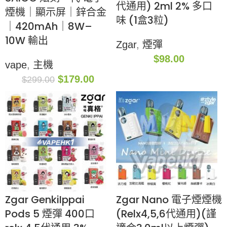
代通用) 2ml 2% 多口
煙機｜顯示屏｜鋅合金
味 (1盒3粒)
｜420mAh｜8W–
10W 輸出
Zgar
,
煙彈
$
98.00
vape
,
主機
$
179.00
$
299.00
Zgar GenkiIppai
Zgar Nano 電子煙煙機
Pods 5 煙彈 400口
(Relx4,5,6代通用)(謹