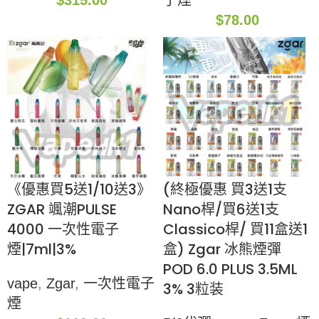
$
315.00
子煙
$
78.00
《優惠買5送1/10送3》
(終極優惠 買3送1支
ZGAR 颯潮PULSE
Nano桿/買6送1支
4000 一次性電子
Classico桿/ 買11盒送1
煙|7ml|3%
盒) Zgar 冰熊煙彈
POD 6.0 PLUS 3.5ML
vape
,
Zgar
,
一次性電子
3% 3粒装
煙