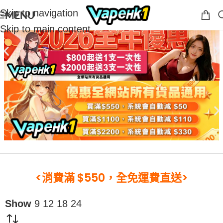
Skip to navigation
MENU
Skip to main content
<消費滿 $550，全免運費直送>
Show
9
12
18
24