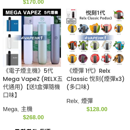
$
170.00
《電子煙主機》5代
《煙彈 1代》Relx
Mega VapeZ (RELX五
Classic 悅刻(煙彈x3)
代通用)【送1盒彈隨機
(多口味)
口味】
Relx
,
煙彈
Mega
,
主機
$
128.00
$
268.00