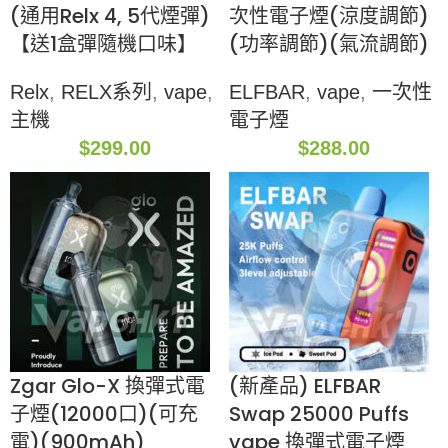
(通用Relx 4, 5代煙彈)
次性電子煙(涼度調節)
【送1盒彈隨機口味】
(功率調節)(氣流調節)
Relx
,
RELX系列
,
vape
,
ELFBAR
,
vape
,
一次性
主機
電子煙
$
299.00
$
288.00
Zgar Glo-X 換彈式電
(新產品) ELFBAR
子煙(12000口)(可充
Swap 25000 Puffs
電)(900mAh)
vape 換彈式電子煙