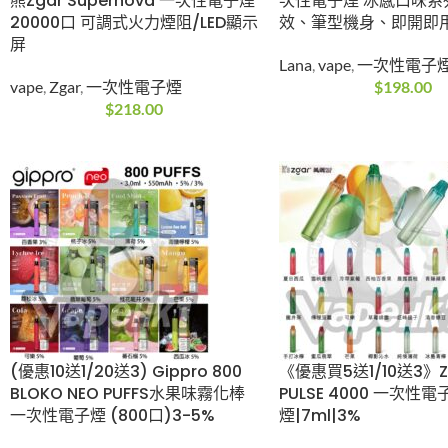
送5) 冰熊Zgar Supernova
9000口 一次性電
一次性電子煙20000口 可
口味系列、LED燈
調式火力煙阻/LED顯示屏
機身、即開即用
vape
,
Zgar
,
一次性電子煙
Lana
,
vape
,
一次
$
218.00
$
198.00