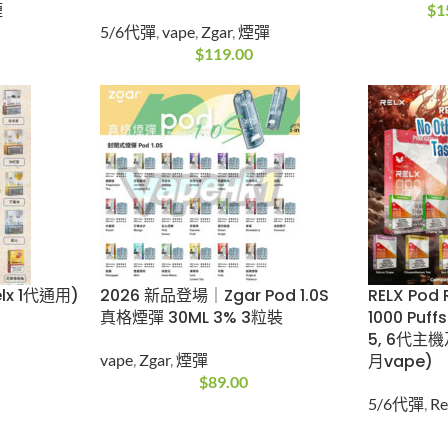
送3》
(終極優惠 買3送1支 Nano
Snowpl
4000 一
桿/買6送1支 Classico桿/
1500
%
買11盒送1盒) Zgar 冰熊煙彈
Snowplu
POD 6.0 PLUS 3.5ML 3% 3
電子煙
$
15
粒装
5/6代彈
,
vape
,
Zgar
,
煙彈
$
119.00
Relx 1
2026 新品登場｜Zgar Pod
RELX Po