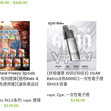
us 雪加積木 Swift
WHATSAPP
0口可換彈電子煙套裝
+852-5147 3445
s dash
,
vape
vape
8.00
–
$
268.00
d Real Freezy
(終極優惠 10送1/10送3)