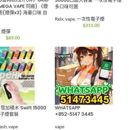
送8/15盒再送1支1代
RELX ACE 30000口超大容
 (Relx悅刻 MEGA
量 一次性電子煙 多口味可
同廠) 《煙彈 1代》通
選
3) 海量口味 自由
Relx
,
vape
,
一次性電子煙
$
315.00
ape
,
煙彈
$
89.00