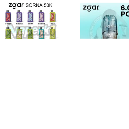
ELFBAR RAYA S1 15000
代通用)(多口味)(
Puffs 一次性電子煙 |
Lana
,
vape
,
煙彈
650mAh | 3% | 16種口味
$
89.00
ELFBAR
,
vape
,
一次性電子
煙
,
優惠
$
258.00