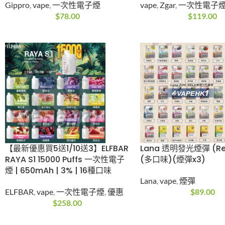
(優惠10送1/20送3) Gippro
《優惠買5送1/10
800 BLOKO NEO PUFFS水
ZGAR 颯潮PULSE 
果味霧化棒 一次性電子煙
次性電子煙|7ml|3
(800口)3-5%
vape
,
Zgar
,
一次性
Gippro
,
vape
,
一次性電子煙
$
119.00
$
78.00
【最新優惠買5送1/10送3】
Lana 透明發光煙彈 (