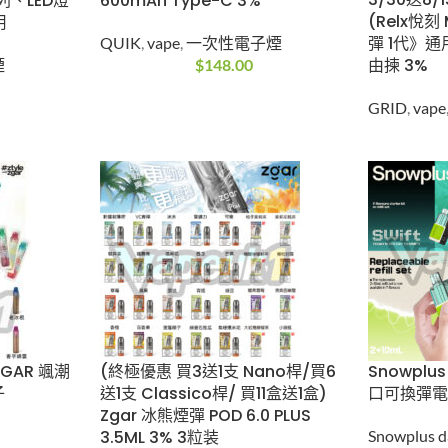
送3/30
子煙 冰感
10ML 600mAh Type-C
桿》GRID
效、筆型
3%
VAPE 
QUIK
,
vape
,
一次性電子煙
用(煙彈x
性電子煙
$
148.00
揀 3%
GRID
,
v