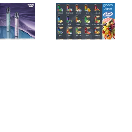
1000 Puffs 悅刻煙
ZGAR Retro冰熊6000口一
lx 4, 5, 6代主機
次性電子煙 10ml大容量
)(最新產品12月
vape
,
Zgar
,
一次性電子煙
$
148.00
Relx
,
RELX系列
,
彈
$
139.00