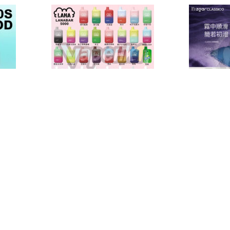
煙彈x3)
1.0S 真格煙彈 30ML 3% 3粒
3pods 
裝
彈(通用Re
及通用機
vape
,
Zgar
,
煙彈
vape)
$
89.00
5/6代彈
,
vape
,
煙