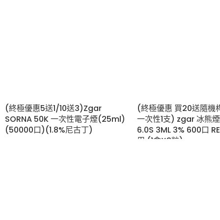
(終極優惠5送1/10送3)Zgar
(終極優惠 買20送隨機
SORNA 50K 一次性電子煙(25ml)
一次性1支) zgar 冰熊煙
(50000口)(1.8%尼古丁)
6.0S 3ML 3% 600口 R
用 (1盒X3粒)
vape
,
Zgar
,
一次性電子煙
$
299.00
5/6代彈
,
vape
,
Zgar
,
煙
$
109.00