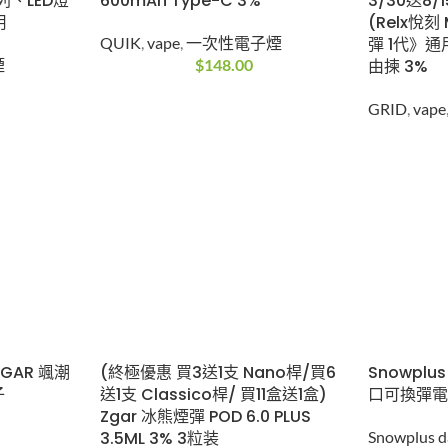
、LED燈
600mAh Type-C 3%
(Relx悅刻
用
彈 1代》通
QUIK
,
vape
,
一次性電子煙
由揀 3%
煙
$
148.00
GRID
,
vape
GAR 颯潮
(終極優惠 買3送1支 Nano桿/買6
Snowplus
子
送1支 Classico桿/ 買11盒送1盒)
口可換彈
Zgar 冰熊煙彈 POD 6.0 PLUS
3.5ML 3% 3粒装
Snowplus d