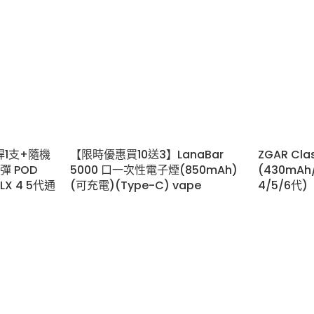
桿1支+隨機
【限時優惠買10送3】LanaBar
ZGAR Cla
彈 POD
5000 口一次性電子煙(850mAh)
(430mAh/
ELX 4 5代通
(可充電)(Type-C) vape
4/5/6代)
Lana
,
vape
,
一次性電子煙
vape
,
Zgar
,
彈
$
138.00