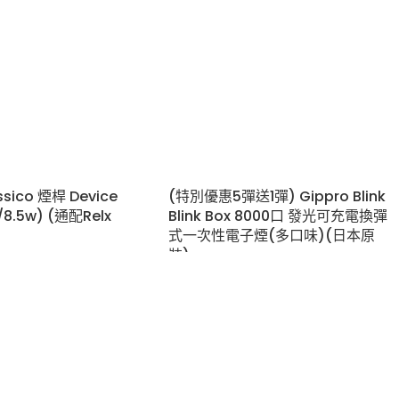
ssico 煙桿 Device
(特別優惠5彈送1彈) Gippro Blink
8.5w) (通配Relx
Blink Box 8000口 發光可充電換彈
式一次性電子煙(多口味)(日本原
裝)
主機
$
258.00
Gippro
,
vape
,
主機
$
88.00
–
$
118.00