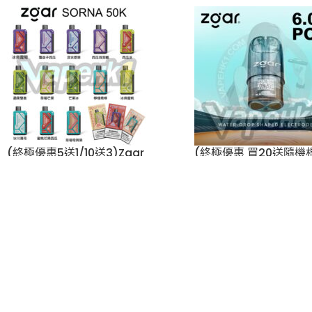
ELFBAR RAYA S1 15000
代通用)(多口味)(
Puffs 一次性電子煙 |
Lana
,
vape
,
煙彈
650mAh | 3% | 16種口味
$
89.00
ELFBAR
,
vape
,
一次性電子
煙
,
優惠
$
258.00