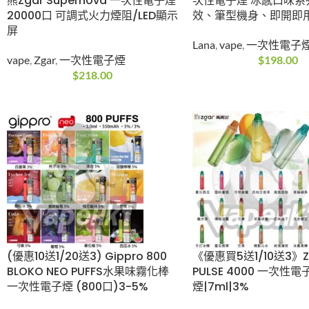
送5) 冰熊Zgar Supernova
9000口 一次性電
一次性電子煙20000口 可
口味系列、LED燈
調式火力煙阻/LED顯示屏
機身、即開即用
vape
,
Zgar
,
一次性電子煙
Lana
,
vape
,
一次
$
218.00
$
198.00