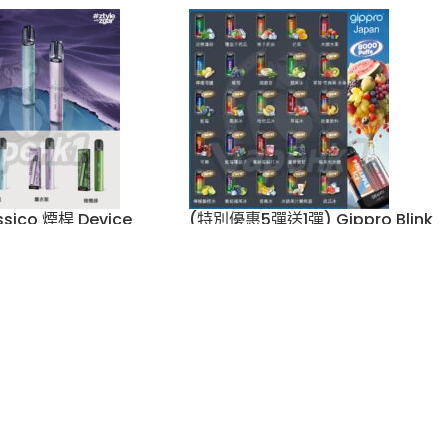
1000 Puffs 悅刻煙
ZGAR Retro冰熊6000口一
lx 4, 5, 6代主機
次性電子煙 10ml大容量
)(最新產品12月
vape
,
Zgar
,
一次性電子煙
$
148.00
Relx
,
RELX系列
,
彈
$
139.00