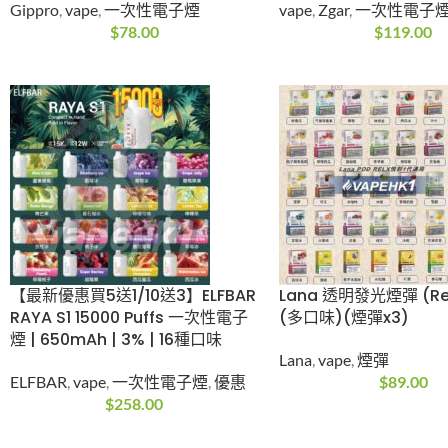
(優惠10送1/20送3) Gippro
《優惠買5送1/10
800 BLOKO NEO PUFFS水
ZGAR 颯潮PULSE 
果味霧化棒 一次性電子煙
次性電子煙|7ml|3
(800口)3-5%
vape
,
Zgar
,
一次性
Gippro
,
vape
,
一次性電子煙
$
119.00
$
78.00
【最新優惠買5送1/10送3】
Lana 透明發光煙彈 (