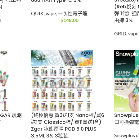
送3/30
子煙 冰感
10ML 600mAh Type-C
桿》GRID
效、筆型
3%
VAPE 
QUIK
,
vape
,
一次性電子煙
用(煙彈x
性電子煙
$
148.00
揀 3%
GRID
,
v