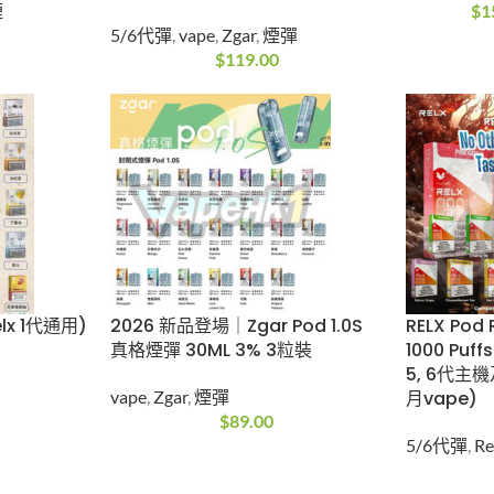
送3》
(終極優惠 買3送1支 Nano
Snowpl
4000 一
桿/買6送1支 Classico桿/
1500
%
買11盒送1盒) Zgar 冰熊煙彈
Snowplu
POD 6.0 PLUS 3.5ML 3% 3
電子煙
$
15
粒装
5/6代彈
,
vape
,
Zgar
,
煙彈
$
119.00
Relx 1
2026 新品登場｜Zgar Pod
RELX Po