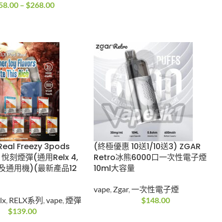
us 雪加積木 Swift
WHATSAPP
0口可換彈電子煙套裝
+852-5147 3445
s dash
,
vape
vape
8.00
–
$
268.00
d Real Freezy
(終極優惠 10送1/10送3)