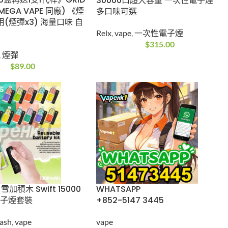
送8/15盒再送1支1代
RELX ACE 30000口超大容
 (Relx悅刻 MEGA
量 一次性電子煙 多口味可
同廠) 《煙彈 1代》通
選
3) 海量口味 自由
Relx
,
vape
,
一次性電子煙
$
315.00
ape
,
煙彈
$
89.00