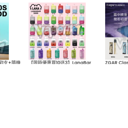
煙彈x3)
1.0S 真格煙彈 30ML 3% 3粒
3pods 
裝
彈(通用Re
及通用機
vape
,
Zgar
,
煙彈
vape)
$
89.00
5/6代彈
,
vape
,
煙