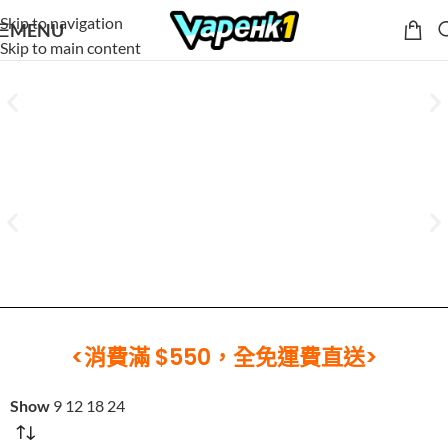
Skip to navigation
MENU
Skip to main content
<消費滿 $550，全免運費直送>
Show
9
12
18
24