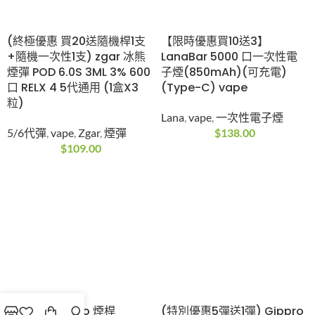
(終極優惠 買20送隨機桿1支
【限時優惠買10送3】
+隨機一次性1支) zgar 冰熊
LanaBar 5000 口一次性電
煙彈 POD 6.0S 3ML 3% 600
子煙(850mAh)(可充電)
口 RELX 4 5代通用 (1盒X3
(Type-C) vape
粒)
Lana
,
vape
,
一次性電子煙
5/6代彈
,
vape
,
Zgar
,
煙彈
$
138.00
$
109.00
ZGAR Classico 煙桿
(特別優惠5彈送1彈) Gippro