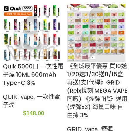
《全城最平優惠 買10送
Quik 5000口 一次性電
1/20送3/30送8/15盒
子煙 10ML 600mAh
再送1支1代桿》GRID
Type-C 3%
(Relx悅刻 MEGA VAPE
QUIK
,
vape
,
一次性電
同廠) 《煙彈 1代》通用
子煙
(煙彈x3) 海量口味 自
$
148.00
由揀 3%
GRID
,
vape
,
煙彈