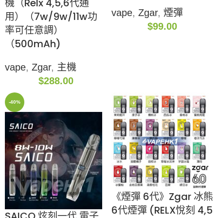
機（Relx 4,5,6代通
vape
,
Zgar
,
煙彈
用）（7w/9w/11w功
$
99.00
率可任意調）
（500mAh)
vape
,
Zgar
,
主機
$
288.00
-40%
《煙彈 6代》Zgar 冰熊
6代煙彈 (RELX悅刻 4,5
SAICO 炫刻一代 電子