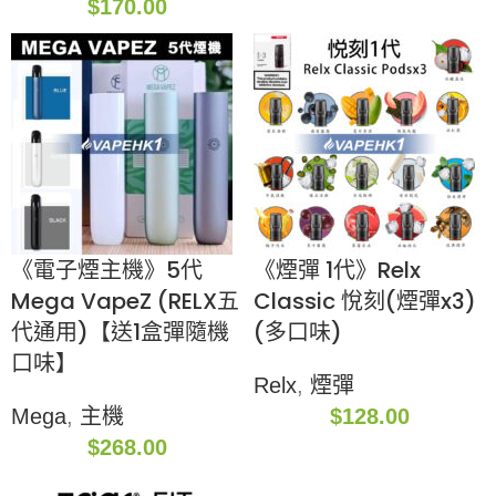
$
170.00
《電子煙主機》5代
《煙彈 1代》Relx
Mega VapeZ (RELX五
Classic 悅刻(煙彈x3)
代通用)【送1盒彈隨機
(多口味)
口味】
Relx
,
煙彈
Mega
,
主機
$
128.00
$
268.00