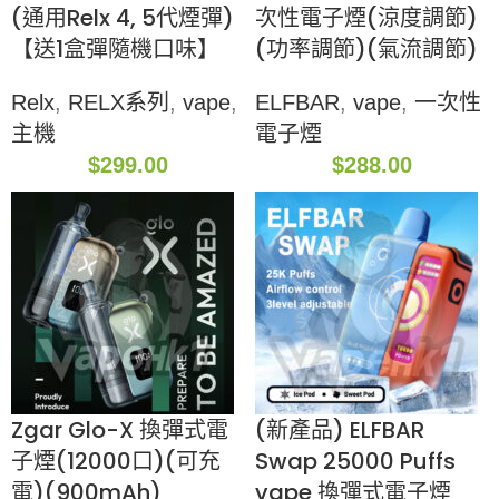
(通用Relx 4, 5代煙彈)
次性電子煙(涼度調節)
【送1盒彈隨機口味】
(功率調節)(氣流調節)
Relx
,
RELX系列
,
vape
,
ELFBAR
,
vape
,
一次性
主機
電子煙
$
299.00
$
288.00
Zgar Glo-X 換彈式電
(新產品) ELFBAR
子煙(12000口)(可充
Swap 25000 Puffs
電)(900mAh)
vape 換彈式電子煙