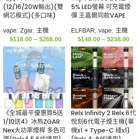
(12/16/20W輸出)(雙
5% LED螢幕 可充電煙
網芯模式)(多口味)
彈 王嘉爾同款VAPE
vape
,
Zgar
,
主機
ELFBAR
,
vape
,
主機
$
118.00
–
$
268.00
$
148.00
–
$
238.00
《全城最平優惠買5送
Relx Infinity 2 Relx 6代
1/10送4》冰熊ZGAR
悅刻6代電子煙主機(單
Nex大功率煙桿 多色可
機x1 + Type-C 綫x1)