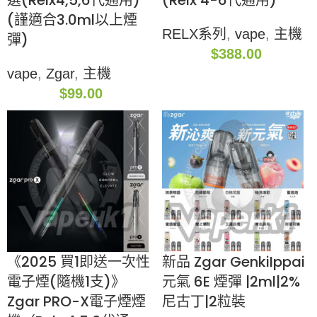
選(Relx4,5,6代通用)
(Relx 4-6代通用)
(謹適合3.0ml以上煙
RELX系列
,
vape
,
主機
彈)
$
388.00
vape
,
Zgar
,
主機
$
99.00
《2025 買1即送一次性
新品 Zgar GenkiIppai
電子煙(隨機1支)》
元氣 6E 煙彈 |2ml|2%
Zgar PRO-X電子煙煙
尼古丁|2粒裝