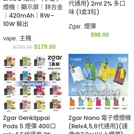
代通用) 2ml 2% 多口
煙機｜顯示屏｜鋅合金
味 (1盒3粒)
｜420mAh｜8W–
10W 輸出
Zgar
,
煙彈
$
98.00
vape
,
主機
$
179.00
$
299.00
Zgar GenkiIppai
Zgar Nano 電子煙煙機
Pods 5 煙彈 400口
(Relx4,5,6代通用)(謹