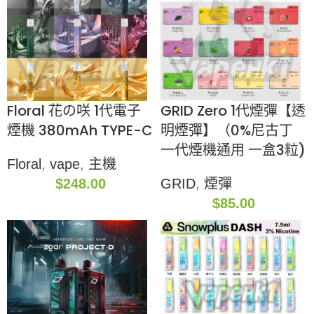
Floral 花の咲 1代電子
GRID Zero 1代煙彈【透
煙機 380mAh TYPE-C
明煙彈】（0%尼古丁
一代煙機通用 一盒3粒)
Floral
,
vape
,
主機
$
248.00
GRID
,
煙彈
$
85.00