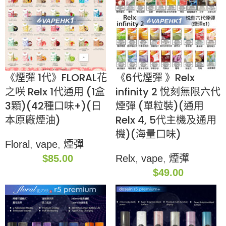
《煙彈 1代》FLORAL花
《6代煙彈 》Relx
之咲 Relx 1代通用 (1盒
infinity 2 悅刻無限六代
3顆)(42種口味+)(日
煙彈 (單粒裝)(通用
本原廠煙油)
Relx 4, 5代主機及通用
機)(海量口味)
Floral
,
vape
,
煙彈
$
85.00
Relx
,
vape
,
煙彈
$
49.00