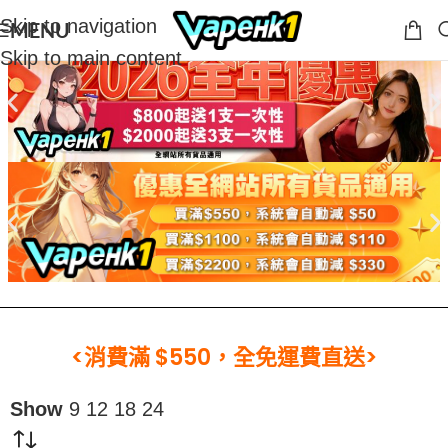
Skip to navigation
MENU
Skip to main content
<消費滿 $550，全免運費直送>
Show
9
12
18
24