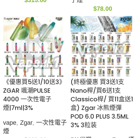
$
315.00
子煙
$
78.00
《優惠買5送1/10送3》
(終極優惠 買3送1支
ZGAR 颯潮PULSE
Nano桿/買6送1支
4000 一次性電子
Classico桿/ 買11盒送1
煙|7ml|3%
盒) Zgar 冰熊煙彈
POD 6.0 PLUS 3.5ML
vape
,
Zgar
,
一次性電子
3% 3粒装
煙