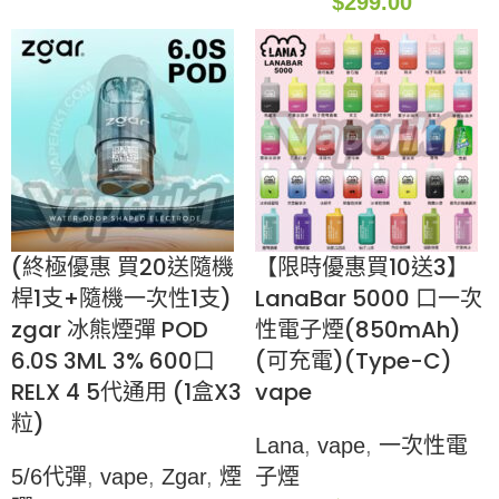
$
299.00
(終極優惠 買20送隨機
【限時優惠買10送3】
桿1支+隨機一次性1支)
LanaBar 5000 口一次
zgar 冰熊煙彈 POD
性電子煙(850mAh)
6.0S 3ML 3% 600口
(可充電)(Type-C)
RELX 4 5代通用 (1盒X3
vape
粒)
Lana
,
vape
,
一次性電
5/6代彈
,
vape
,
Zgar
,
煙
子煙