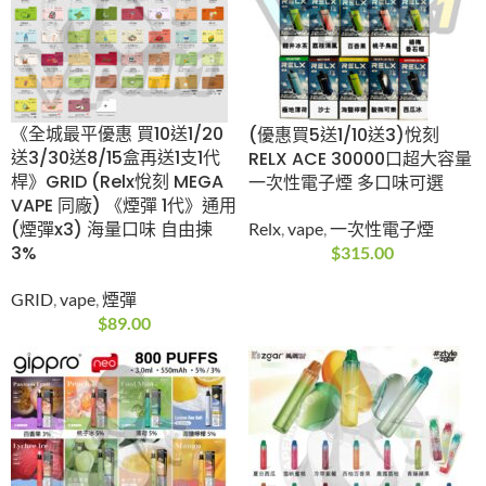
《全城最平優惠 買10送
(優惠買5送1/10送3)悅
1/20送3/30送8/15盒
刻RELX ACE 30000口
再送1支1代桿》GRID
超大容量 一次性電子煙
(Relx悅刻 MEGA VAPE
多口味可選
同廠) 《煙彈 1代》通用
Relx
,
vape
,
一次性電子
(煙彈x3) 海量口味 自
煙
由揀 3%
$
315.00
GRID
,
vape
,
煙彈