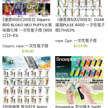
$
89.00
(優惠10送1/20送3)
《優惠買5送1/10送3》
Gippro 800 BLOKO
ZGAR 颯潮PULSE
NEO PUFFS水果味霧化
4000 一次性電子
棒 一次性電子煙 (800
煙|7ml|3%
口)3-5%
vape
,
Zgar
,
一次性電子
Gippro
,
vape
,
一次性電
煙