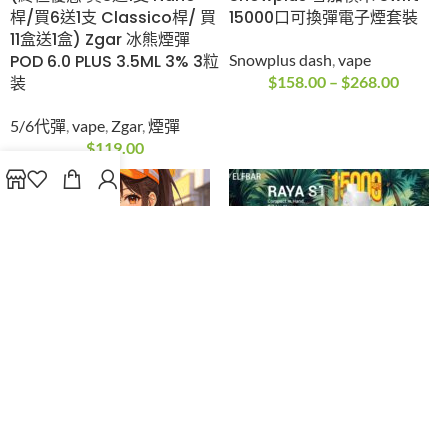
子煙
$
119.00
$
78.00
(終極優惠 買3送1支
Snowplus 雪加積木
Nano桿/買6送1支
Swift 15000口可換彈
Classico桿/ 買11盒送1
電子煙套裝
盒) Zgar 冰熊煙彈
Snowplus dash
,
vape
POD 6.0 PLUS 3.5ML
$
158.00
–
$
268.00
3% 3粒装