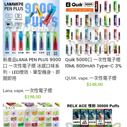
新產品LANA PEN PLUS
Quik 5000口 一次性電
9000口 一次性電子煙
子煙 10ML 600mAh
冰感口味系列、LED燈
Type-C 3%
效、筆型機身、即開即
QUIK
,
vape
,
一次性電
用
子煙
Lana
,
vape
,
一次性電
$
148.00
子煙
$
198.00