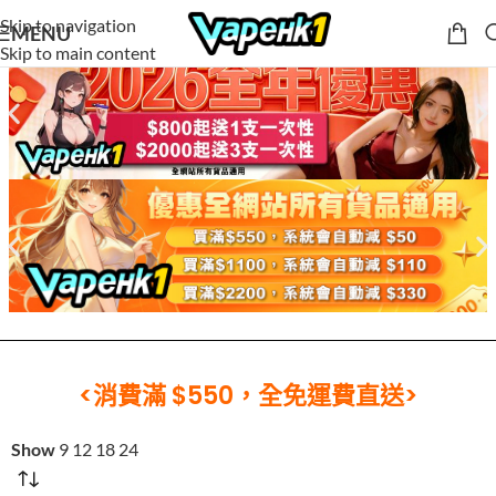
Skip to navigation
MENU
Skip to main content
<消費滿 $550，全免運費直送>
Show
9
12
18
24