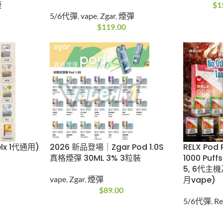
送3》
(終極優惠 買3送1支 Nano
Snowpl
4000 一
桿/買6送1支 Classico桿/
1500
%
買11盒送1盒) Zgar 冰熊煙彈
Snowplu
POD 6.0 PLUS 3.5ML 3% 3
電子煙
$
15
粒装
5/6代彈
,
vape
,
Zgar
,
煙彈
$
119.00
Relx 1
2026 新品登場｜Zgar Pod
RELX Po