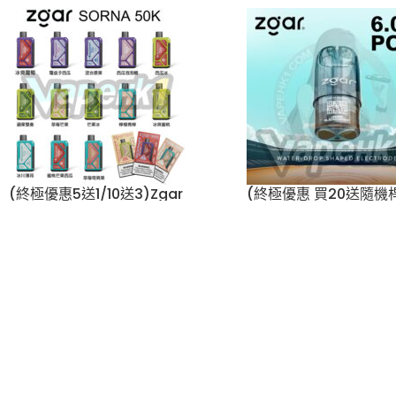
ELFBAR RAYA S1 15000
代通用)(多口味)(
Puffs 一次性電子煙 |
Lana
,
vape
,
煙彈
650mAh | 3% | 16種口味
$
89.00
ELFBAR
,
vape
,
一次性電子
煙
,
優惠
$
258.00