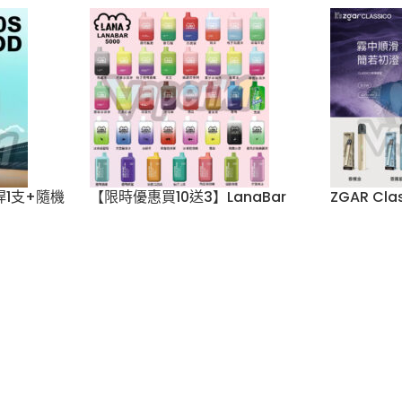
煙彈x3)
1.0S 真格煙彈 30ML 3% 3粒
3pods 
裝
彈(通用Re
及通用機
vape
,
Zgar
,
煙彈
vape)
$
89.00
5/6代彈
,
vape
,
煙