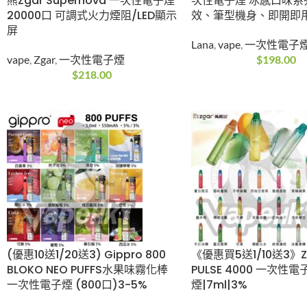
送5) 冰熊Zgar Supernova
9000口 一次性電
一次性電子煙20000口 可
口味系列、LED燈
調式火力煙阻/LED顯示屏
機身、即開即用
vape
,
Zgar
,
一次性電子煙
Lana
,
vape
,
一次
$
218.00
$
198.00