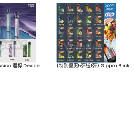
1000 Puffs 悅刻煙
ZGAR Retro冰熊6000口一
lx 4, 5, 6代主機
次性電子煙 10ml大容量
)(最新產品12月
vape
,
Zgar
,
一次性電子煙
$
148.00
Relx
,
RELX系列
,
彈
$
139.00