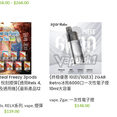
us 雪加積木 Swift
WHATSAPP
0口可換彈電子煙套裝
+852-5147 3445
s dash
,
vape
vape
8.00
–
$
268.00
d Real Freezy
(終極優惠 10送1/10送3)