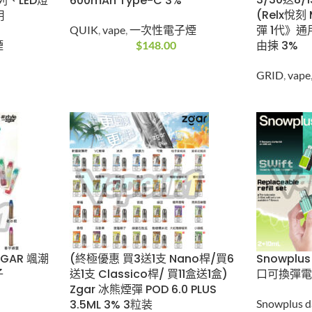
送3/30
子煙 冰感
10ML 600mAh Type-C
桿》GRID
效、筆型
3%
VAPE 
QUIK
,
vape
,
一次性電子煙
用(煙彈x
性電子煙
$
148.00
揀 3%
GRID
,
v