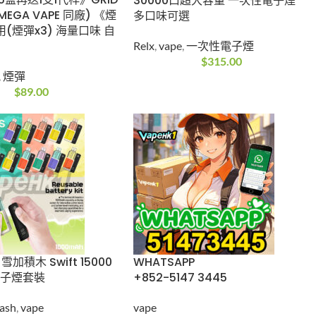
送8/15盒再送1支1代
RELX ACE 30000口超大容
 (Relx悅刻 MEGA
量 一次性電子煙 多口味可
同廠) 《煙彈 1代》通
選
3) 海量口味 自由
Relx
,
vape
,
一次性電子煙
$
315.00
ape
,
煙彈
$
89.00