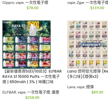
(優惠10送1/20送3) Gippro
《優惠買5送1/10
800 BLOKO NEO PUFFS水
ZGAR 颯潮PULSE 
果味霧化棒 一次性電子煙
次性電子煙|7ml|3
(800口)3-5%
vape
,
Zgar
,
一次性
Gippro
,
vape
,
一次性電子煙
$
119.00
$
78.00
【最新優惠買5送1/10送3】
Lana 透明發光煙彈 (