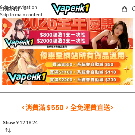
Skip to navigation
MENU
Skip to main content
<消費滿 $550，全免運費直送>
Show
9
12
18
24