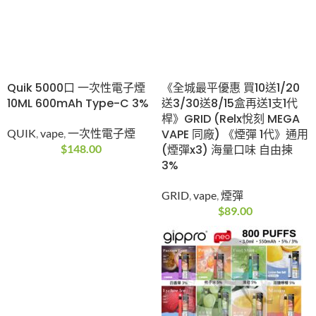
《全城最平優惠 買10送1/20
Quik 5000口 一次性電子煙
送3/30送8/15盒再送1支1代
10ML 600mAh Type-C 3%
桿》GRID (Relx悅刻 MEGA
VAPE 同廠) 《煙彈 1代》通用
QUIK
,
vape
,
一次性電子煙
(煙彈x3) 海量口味 自由揀
$
148.00
3%
GRID
,
vape
,
煙彈
$
89.00