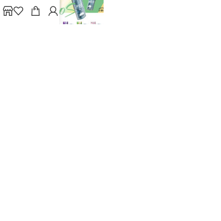
2026 新品登場｜Zgar Pod
RELX Pod Real Freezy
1.0S 真格煙彈 30ML 3% 3粒
3pods 1000 Puffs 悅刻煙彈
裝
(通用Relx 4, 5, 6代主機及通
用機)(最新產品12月vape)
vape
,
Zgar
,
煙彈
$
89.00
5/6代彈
,
Relx
,
RELX系列
,
vape
,
煙彈
$
139.00