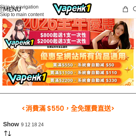
Skip to navigation
MENU
Skip to main content
<消費滿 $550，全免運費直送>
Show
9
12
18
24