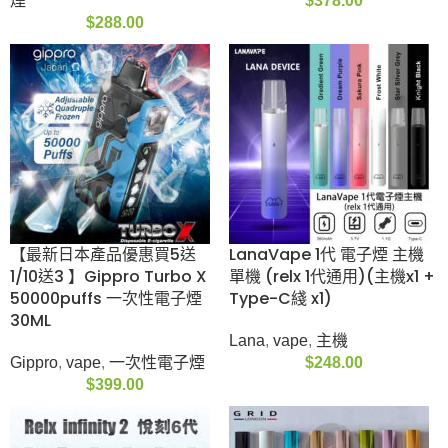
彈
$
138.00
$
109.00
ZGAR Classico 煙桿
(特別優惠5彈送1彈)
Device
Gippro Blink Blink Box
(430mAh/8.5w) (通
8000口 發光可充電換
配Relx 4/5/6代)
彈式一次性電子煙(多
口味)(日本原裝)
vape
,
Zgar
,
主機
$
258.00
Gippro
,
vape
,
主機