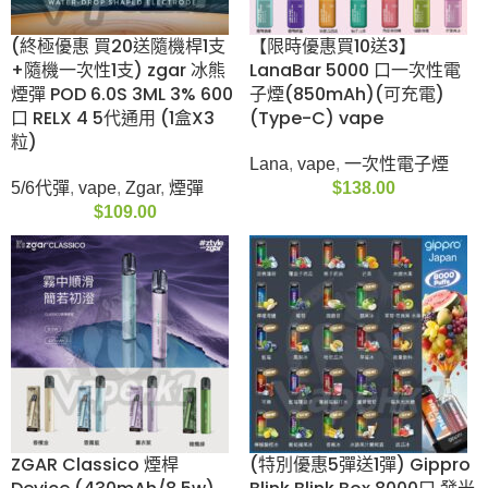
(終極優惠 10送1/10送
(終極優惠5送1/10送
3) ZGAR Retro冰熊
3)Zgar SORNA 50K 一
6000口一次性電子煙
次性電子煙(25ml)
10ml大容量
(50000口)(1.8%尼古
丁)
vape
,
Zgar
,
一次性電子
煙
vape
,
Zgar
,
一次性電子
$
148.00
煙