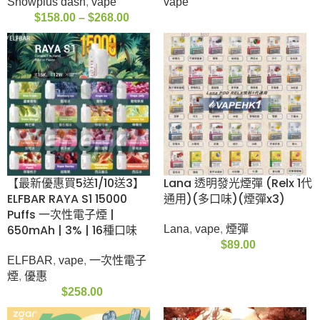
$
119.00
5/6代彈
,
vape
,
Zgar
,
煙
彈
$
119.00
Snowplus 雪加積木
WHATSAPP
Swift 15000口可換彈
+852-5147 3445
電子煙套裝
vape
Snowplus dash
,
vape
$
158.00
–
$
268.00