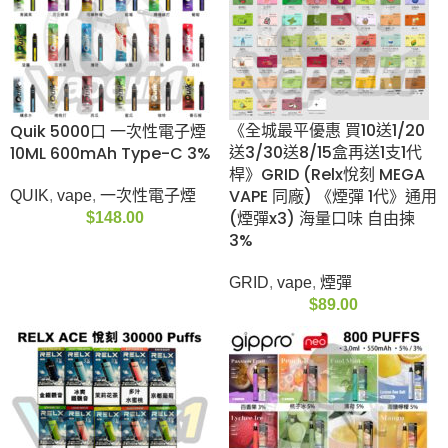
《全城最平優惠 買10送
Quik 5000口 一次性電
1/20送3/30送8/15盒
子煙 10ML 600mAh
再送1支1代桿》GRID
Type-C 3%
(Relx悅刻 MEGA VAPE
QUIK
,
vape
,
一次性電
同廠) 《煙彈 1代》通用
子煙
(煙彈x3) 海量口味 自
$
148.00
由揀 3%
GRID
,
vape
,
煙彈