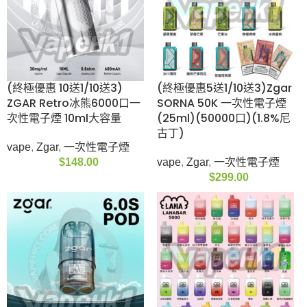
2026 新品登場｜Zgar
RELX Pod Real Freezy
Pod 1.0S 真格煙彈
3pods 1000 Puffs 悅
30ML 3% 3粒裝
刻煙彈(通用Relx 4, 5,
6代主機及通用機)(最
vape
,
Zgar
,
煙彈
新產品12月vape)
$
89.00
5/6代彈
,
Relx
,
RELX系
列
,
vape
,
煙彈
$
139.00