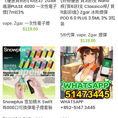
$
315.00
子煙
$
78.00
《優惠買5送1/10送3》
(終極優惠 買3送1支
ZGAR 颯潮PULSE
Nano桿/買6送1支
4000 一次性電子
Classico桿/ 買11盒送1
煙|7ml|3%
盒) Zgar 冰熊煙彈
POD 6.0 PLUS 3.5ML
vape
,
Zgar
,
一次性電子
3% 3粒装
煙