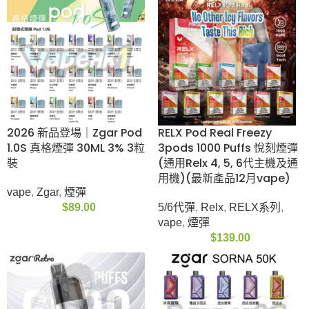
【最新優惠買5送1/10
Lana 透明發光煙彈
送3】ELFBAR RAYA S1
(Relx 1代通用)(多口
15000 Puffs 一次性電
味)(煙彈x3)
子煙 | 650mAh | 3% |
Lana
,
vape
,
煙彈
16種口味
$
89.00
ELFBAR
,
vape
,
一次性
電子煙
,
優惠
$
258.00