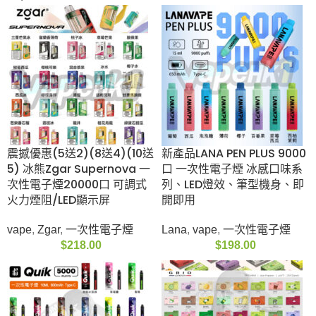
震撼優惠(5送2)(8送
新產品LANA PEN PLUS
4)(10送5) 冰熊Zgar
9000口 一次性電子煙
Supernova 一次性電
冰感口味系列、LED燈
子煙20000口 可調式火
效、筆型機身、即開即
力煙阻/LED顯示屏
用
vape
,
Zgar
,
一次性電子
Lana
,
vape
,
一次性電
煙
子煙
$
218.00
$
198.00