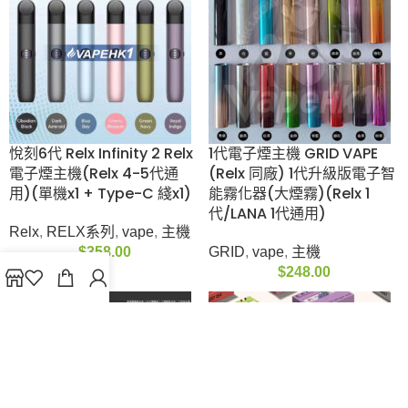
$
88.00
–
$
118.00
Elfbar ice king 夏日版
悅刻6代 RELX Infinity
40000口 一次性電子
2 Plus 電子煙主機 悅刻
煙 5% (5檔可調冰感)
無限(Relx 456代通用)
ELFBAR
,
vape
,
一次性
Relx
,
RELX系列
,
vape
,
電子煙
主機
$
288.00
$
378.00