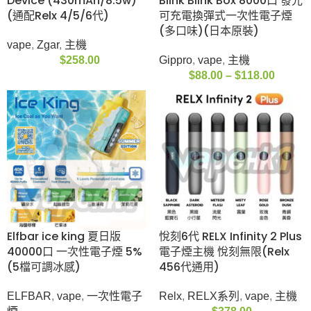
$
299.00
(終極優惠 買20送隨機
【限時優惠買10送3】
桿1支+隨機一次性1支)
LanaBar 5000 口一次
zgar 冰熊煙彈 POD
性電子煙(850mAh)
6.0S 3ML 3% 600口
(可充電)(Type-C)
RELX 4 5代通用 (1盒X3
vape
粒)
Lana
,
vape
,
一次性電
5/6代彈
,
vape
,
Zgar
,
煙
子煙