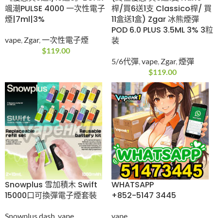
$
315.00
子煙
$
78.00
《優惠買5送1/10送3》
(終極優惠 買3送1支
ZGAR 颯潮PULSE
Nano桿/買6送1支
4000 一次性電子
Classico桿/ 買11盒送1
煙|7ml|3%
盒) Zgar 冰熊煙彈
POD 6.0 PLUS 3.5ML
vape
,
Zgar
,
一次性電子
3% 3粒装
煙