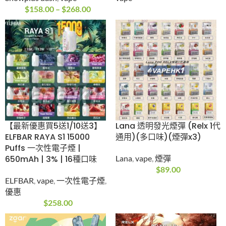
$
119.00
5/6代彈
,
vape
,
Zgar
,
煙
彈
$
119.00
Snowplus 雪加積木
WHATSAPP
Swift 15000口可換彈
+852-5147 3445
電子煙套裝
vape
Snowplus dash
,
vape
$
158.00
–
$
268.00