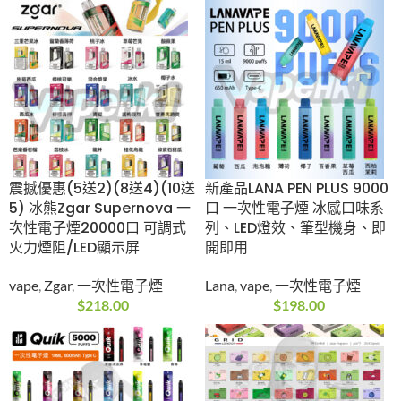
震撼優惠(5送2)(8送
新產品LANA PEN PLUS
4)(10送5) 冰熊Zgar
9000口 一次性電子煙
Supernova 一次性電
冰感口味系列、LED燈
子煙20000口 可調式火
效、筆型機身、即開即
力煙阻/LED顯示屏
用
vape
,
Zgar
,
一次性電子
Lana
,
vape
,
一次性電
煙
子煙
$
218.00
$
198.00