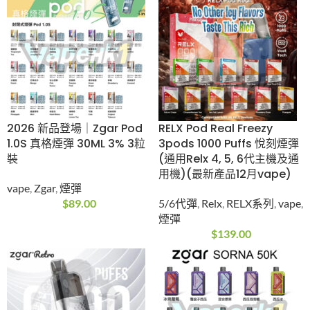
【最新優惠買5送1/10
Lana 透明發光煙彈
送3】ELFBAR RAYA S1
(Relx 1代通用)(多口
15000 Puffs 一次性電
味)(煙彈x3)
子煙 | 650mAh | 3% |
Lana
,
vape
,
煙彈
16種口味
$
89.00
ELFBAR
,
vape
,
一次性
電子煙
,
優惠
$
258.00