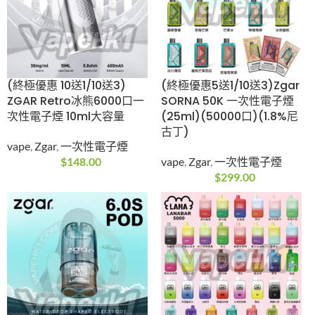
2026 新品登場｜Zgar
RELX Pod Real Freezy
Pod 1.0S 真格煙彈
3pods 1000 Puffs 悅
30ML 3% 3粒裝
刻煙彈(通用Relx 4, 5,
6代主機及通用機)(最
vape
,
Zgar
,
煙彈
新產品12月vape)
$
89.00
5/6代彈
,
Relx
,
RELX系
列
,
vape
,
煙彈
$
139.00