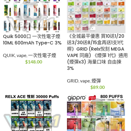
《全城最平優惠 買10送
Quik 5000口 一次性電
1/20送3/30送8/15盒
子煙 10ML 600mAh
再送1支1代桿》GRID
Type-C 3%
(Relx悅刻 MEGA VAPE
QUIK
,
vape
,
一次性電
同廠) 《煙彈 1代》通用
子煙
(煙彈x3) 海量口味 自
$
148.00
由揀 3%
GRID
,
vape
,
煙彈