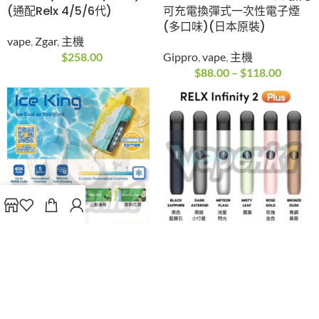
$
299.00
(終極優惠 買20送隨機
【限時優惠買10送3】
桿1支+隨機一次性1支)
LanaBar 5000 口一次
zgar 冰熊煙彈 POD
性電子煙(850mAh)
6.0S 3ML 3% 600口
(可充電)(Type-C)
RELX 4 5代通用 (1盒X3
vape
粒)
Lana
,
vape
,
一次性電
5/6代彈
,
vape
,
Zgar
,
煙
子煙