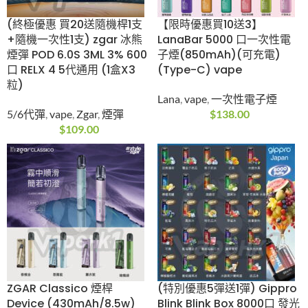
(終極優惠 10送1/10送
(終極優惠5送1/10送
3) ZGAR Retro冰熊
3)Zgar SORNA 50K 一
6000口一次性電子煙
次性電子煙(25ml)
10ml大容量
(50000口)(1.8%尼古
丁)
vape
,
Zgar
,
一次性電子
煙
vape
,
Zgar
,
一次性電子
$
148.00
煙