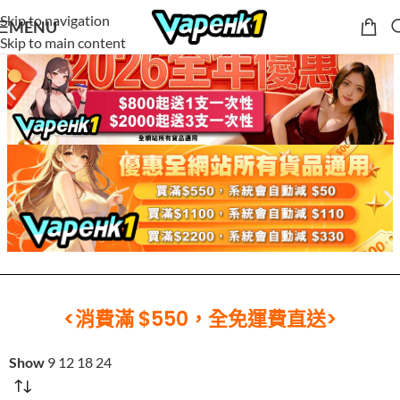
Skip to navigation
MENU
Skip to main content
<消費滿 $550，全免運費直送>
Show
9
12
18
24