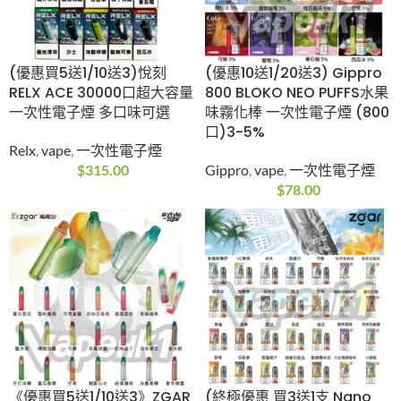
$
89.00
(優惠買5送1/10送3)悅
(優惠10送1/20送3)
刻RELX ACE 30000口
Gippro 800 BLOKO
超大容量 一次性電子煙
NEO PUFFS水果味霧化
多口味可選
棒 一次性電子煙 (800
口)3-5%
Relx
,
vape
,
一次性電子
煙
Gippro
,
vape
,
一次性電