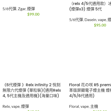
（relx 4/5代通用款
5/6代彈
,
Zgar
,
煙彈
(煙彈x3) 煙彈 5代
$
99.00
5/6代彈
,
Dasein
,
vape
,
$
95.00
《6代煙彈 》Relx infinity 2 悅刻
Floral 花の咲 R5 pre
無限六代煙彈 (單粒裝)(通用Relx
革版屏顯電子煙主機 煙桿
4, 5代主機及通用機)(海量口味)
4/5/6代通用)
Relx
,
vape
,
煙彈
Floral
,
vape
,
主機