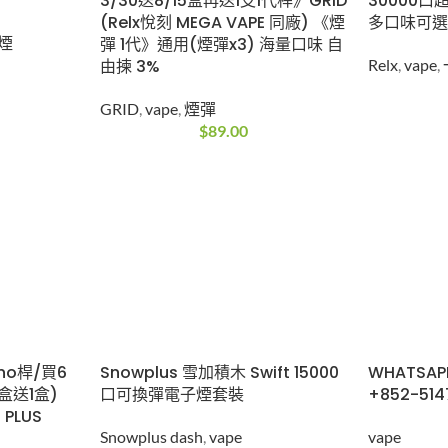
30000
(Relx悅刻 MEGA VAPE 同廠) 《煙
多口味可
彈 1代》通用(煙彈x3) 海量口味 自
煙
由揀 3%
Relx
,
vape
,
GRID
,
vape
,
煙彈
$
89.00
no桿/買6
Snowplus 雪加積木 Swift 15000
WHATSAP
1盒送1盒)
口可換彈電子煙套裝
+852-514
 PLUS
Snowplus dash
,
vape
vape