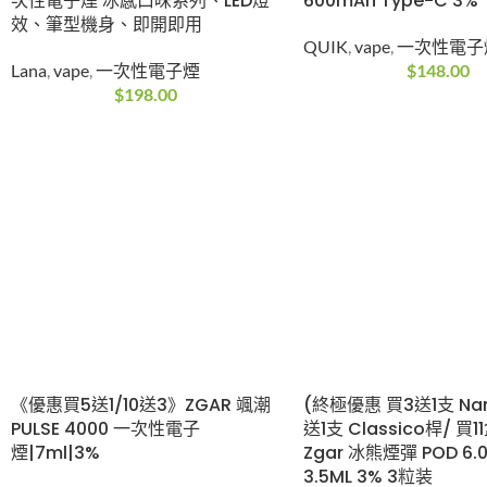
次性電子煙 冰感口味系列、LED燈
600mAh Type-C 3%
效、筆型機身、即開即用
QUIK
,
vape
,
一次性電子
Lana
,
vape
,
一次性電子煙
$
148.00
$
198.00
《優惠買5送1/10送3》ZGAR 颯潮
(終極優惠 買3送1支 Na
PULSE 4000 一次性電子
送1支 Classico桿/ 買1
煙|7ml|3%
Zgar 冰熊煙彈 POD 6.0
3.5ML 3% 3粒装