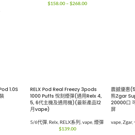
$
158.00
–
$
268.00
彈
od 1.0S
RELX Pod Real Freezy 3pods
震撼優惠(5送
粒裝
1000 Puffs 悅刻煙彈(通用Relx 4,
熊Zgar S
5, 6代主機及通用機)(最新產品12
20000口
月vape)
屏
5/6代彈
,
Relx
,
RELX系列
,
vape
,
煙彈
vape
,
Zgar
,
$
139.00