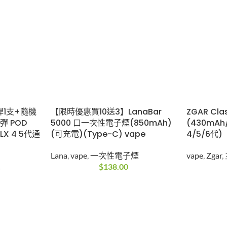
桿1支+隨機
【限時優惠買10送3】LanaBar
ZGAR Cla
彈 POD
5000 口一次性電子煙(850mAh)
(430mAh/
ELX 4 5代通
(可充電)(Type-C) vape
4/5/6代)
Lana
,
vape
,
一次性電子煙
vape
,
Zgar
,
彈
$
138.00