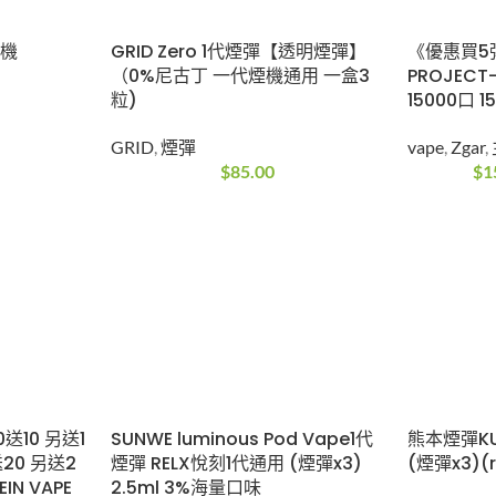
煙機
GRID Zero 1代煙彈【透明煙彈】
《優惠買5彈
（0%尼古丁 一代煙機通用 一盒3
PROJEC
粒)
15000口 1
GRID
,
煙彈
vape
,
Zgar
,
$
85.00
$
1
0送10 另送1
SUNWE luminous Pod Vape1代
熊本煙彈K
20 另送2
煙彈 RELX悅刻1代通用 (煙彈x3)
(煙彈x3)(r
N VAPE
2.5ml 3%海量口味