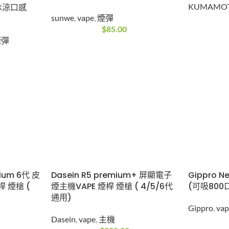
）冰涼口感
KUMAMO
sunwe
,
vape
,
煙彈
$
85.00
煙彈
mium 6代 皮
Dasein R5 premium+ 屏顯電子
Gippro
 煙槍 (
煙主機VAPE 煙桿 煙槍 ( 4/5/6代
(可吸800
通用)
Gippro
,
va
Dasein
,
vape
,
主機