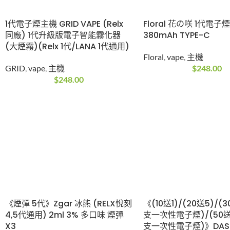
1代電子煙主機 GRID VAPE (Relx
Floral 花の咲 1代電子
同廠) 1代升級版電子智能霧化器
380mAh TYPE-C
(大煙霧)(Relx 1代/LANA 1代通用)
Floral
,
vape
,
主機
GRID
,
vape
,
主機
$
248.00
$
248.00
《煙彈 5代》Zgar 冰熊 (RELX悅刻
《(10送1)/(20送5)/(3
4,5代通用) 2ml 3% 多口味 煙彈
支一次性電子煙)/(50送
X3
支一次性電子煙)》DASEI