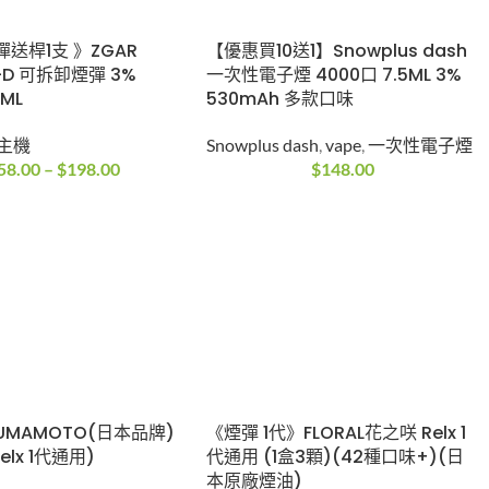
送桿1支 》ZGAR
【優惠買10送1】Snowplus dash
T-D 可拆卸煙彈 3%
一次性電子煙 4000口 7.5ML 3%
5ML
530mAh 多款口味
主機
Snowplus dash
,
vape
,
一次性電子煙
58.00
–
$
198.00
$
148.00
UMAMOTO(日本品牌)
《煙彈 1代》FLORAL花之咲 Relx 1
elx 1代通用)
代通用 (1盒3顆)(42種口味+)(日
本原廠煙油)