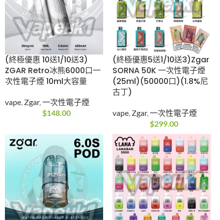
2026 新品登場｜Zgar
RELX Pod Real Freezy
Pod 1.0S 真格煙彈
3pods 1000 Puffs 悅
30ML 3% 3粒裝
刻煙彈(通用Relx 4, 5,
6代主機及通用機)(最
vape
,
Zgar
,
煙彈
新產品12月vape)
$
89.00
5/6代彈
,
Relx
,
RELX系
列
,
vape
,
煙彈
$
139.00