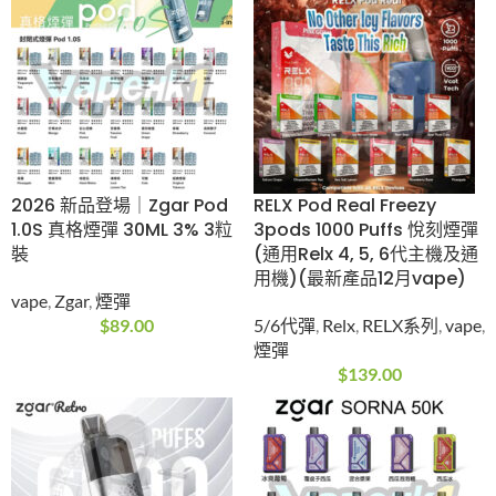
【最新優惠買5送1/10
Lana 透明發光煙彈
送3】ELFBAR RAYA S1
(Relx 1代通用)(多口
15000 Puffs 一次性電
味)(煙彈x3)
子煙 | 650mAh | 3% |
Lana
,
vape
,
煙彈
16種口味
$
89.00
ELFBAR
,
vape
,
一次性
電子煙
,
優惠
$
258.00