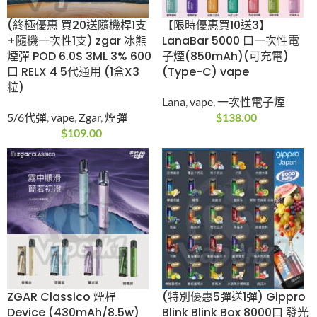
(終極優惠 10送1/10送
(終極優惠5送1/10送
3) ZGAR Retro冰熊
3)Zgar SORNA 50K 一
6000口一次性電子煙
次性電子煙(25ml)
10ml大容量
(50000口)(1.8%尼古
丁)
vape
,
Zgar
,
一次性電子
煙
vape
,
Zgar
,
一次性電子
$
148.00
煙