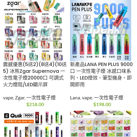
震撼優惠(5送2)(8送
新產品LANA PEN PLUS
4)(10送5) 冰熊Zgar
9000口 一次性電子煙
Supernova 一次性電
冰感口味系列、LED燈
子煙20000口 可調式火
效、筆型機身、即開即
力煙阻/LED顯示屏
用
vape
,
Zgar
,
一次性電子
Lana
,
vape
,
一次性電
煙
子煙
$
218.00
$
198.00