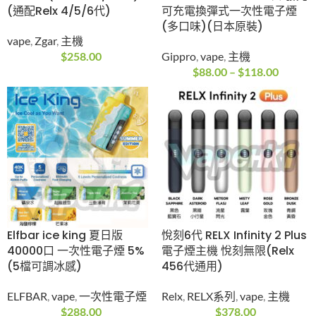
$
299.00
(終極優惠 買20送隨機
【限時優惠買10送3】
桿1支+隨機一次性1支)
LanaBar 5000 口一次
zgar 冰熊煙彈 POD
性電子煙(850mAh)
6.0S 3ML 3% 600口
(可充電)(Type-C)
RELX 4 5代通用 (1盒X3
vape
粒)
Lana
,
vape
,
一次性電
5/6代彈
,
vape
,
Zgar
,
煙
子煙