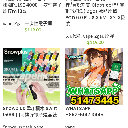
$
315.00
子煙
$
78.00
《優惠買5送1/10送3》
(終極優惠 買3送1支
ZGAR 颯潮PULSE
Nano桿/買6送1支
4000 一次性電子
Classico桿/ 買11盒送1
煙|7ml|3%
盒) Zgar 冰熊煙彈
POD 6.0 PLUS 3.5ML
vape
,
Zgar
,
一次性電子
3% 3粒装
煙