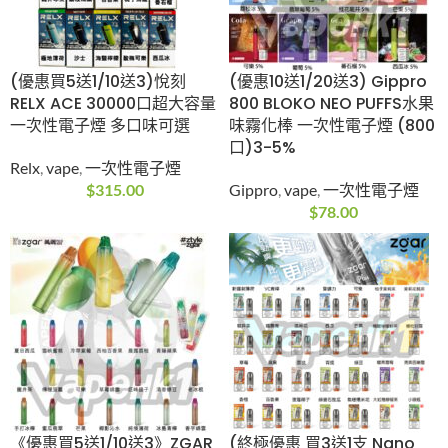
$
89.00
(優惠買5送1/10送3)悅
(優惠10送1/20送3)
刻RELX ACE 30000口
Gippro 800 BLOKO
超大容量 一次性電子煙
NEO PUFFS水果味霧化
多口味可選
棒 一次性電子煙 (800
口)3-5%
Relx
,
vape
,
一次性電子
煙
Gippro
,
vape
,
一次性電