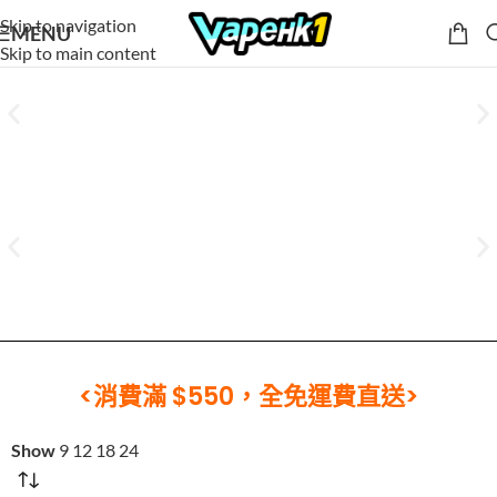
Skip to navigation
MENU
Skip to main content
<消費滿 $550，全免運費直送>
Show
9
12
18
24