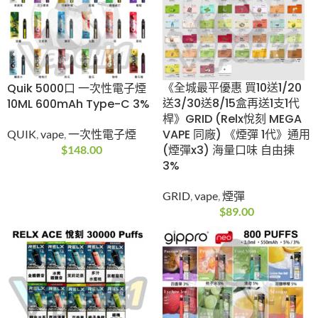
《全城最平優惠 買10送
Quik 5000口 一次性電
1/20送3/30送8/15盒
子煙 10ML 600mAh
再送1支1代桿》GRID
Type-C 3%
(Relx悅刻 MEGA VAPE
QUIK
,
vape
,
一次性電
同廠) 《煙彈 1代》通用
子煙
(煙彈x3) 海量口味 自
$
148.00
由揀 3%
GRID
,
vape
,
煙彈