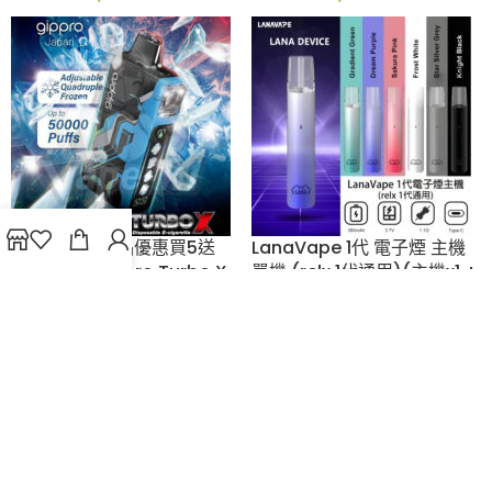
彈
$
138.00
$
109.00
ZGAR Classico 煙桿
(特別優惠5彈送1彈)
Device
Gippro Blink Blink Box
(430mAh/8.5w) (通
8000口 發光可充電換
配Relx 4/5/6代)
彈式一次性電子煙(多
口味)(日本原裝)
vape
,
Zgar
,
主機
$
258.00
Gippro
,
vape
,
主機