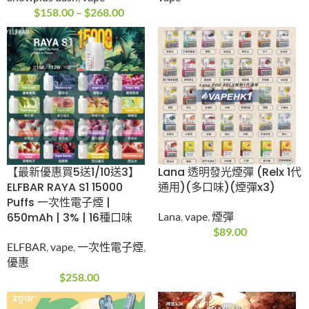
$
119.00
5/6代彈
,
vape
,
Zgar
,
煙
彈
$
119.00
Snowplus 雪加積木
WHATSAPP
Swift 15000口可換彈
+852-5147 3445
電子煙套裝
vape
Snowplus dash
,
vape
$
158.00
–
$
268.00