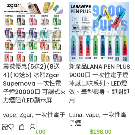
震撼優惠(5送2)(8送
新產品LANA PEN PLUS
4)(10送5) 冰熊Zgar
9000口 一次性電子煙
Supernova 一次性電
冰感口味系列、LED燈
子煙20000口 可調式火
效、筆型機身、即開即
力煙阻/LED顯示屏
用
vape
,
Zgar
,
一次性電子
Lana
,
vape
,
一次性電
煙
子煙
$
218.00
$
198.00