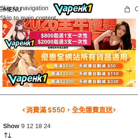
Skip to navigation
MENU
Skip to main content
<消費滿 $550，全免運費直送>
Show
9
12
18
24