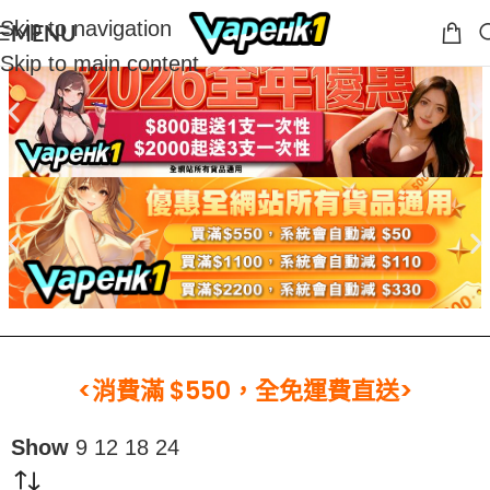
Skip to navigation
MENU
Skip to main content
<消費滿 $550，全免運費直送>
Show
9
12
18
24