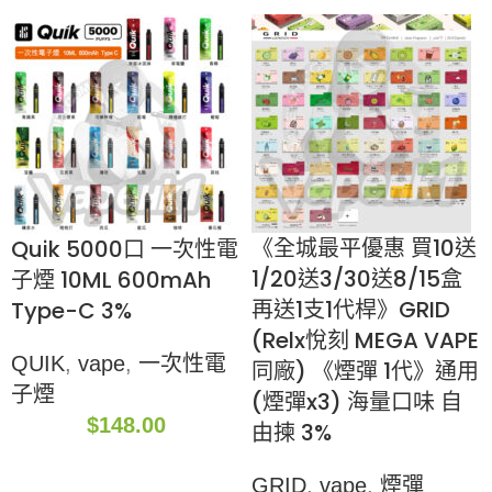
《全城最平優惠 買10送
Quik 5000口 一次性電
1/20送3/30送8/15盒
子煙 10ML 600mAh
再送1支1代桿》GRID
Type-C 3%
(Relx悅刻 MEGA VAPE
QUIK
,
vape
,
一次性電
同廠) 《煙彈 1代》通用
子煙
(煙彈x3) 海量口味 自
$
148.00
由揀 3%
GRID
,
vape
,
煙彈