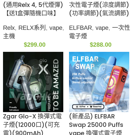
(通用Relx 4, 5代煙彈)
次性電子煙(涼度調節)
【送1盒彈隨機口味】
(功率調節)(氣流調節)
Relx
,
RELX系列
,
vape
,
ELFBAR
,
vape
,
一次性
主機
電子煙
$
299.00
$
288.00
Zgar Glo-X 換彈式電
(新產品) ELFBAR
子煙(12000口)(可充
Swap 25000 Puffs
電)(900mAh)
vape 換彈式電子煙