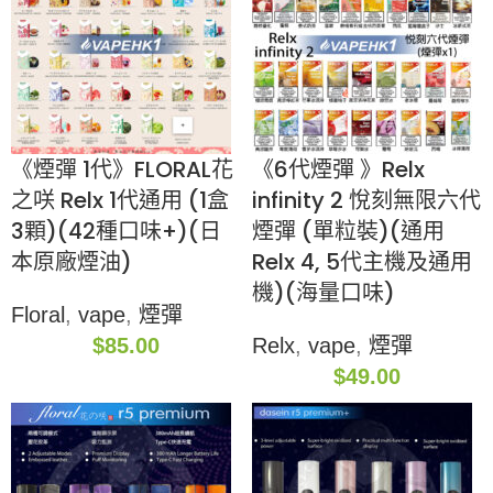
《煙彈 1代》FLORAL花
《6代煙彈 》Relx
之咲 Relx 1代通用 (1盒
infinity 2 悅刻無限六代
3顆)(42種口味+)(日
煙彈 (單粒裝)(通用
本原廠煙油)
Relx 4, 5代主機及通用
機)(海量口味)
Floral
,
vape
,
煙彈
$
85.00
Relx
,
vape
,
煙彈
$
49.00