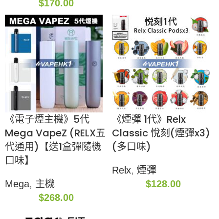
$
170.00
《電子煙主機》5代
《煙彈 1代》Relx
Mega VapeZ (RELX五
Classic 悅刻(煙彈x3)
代通用)【送1盒彈隨機
(多口味)
口味】
Relx
,
煙彈
Mega
,
主機
$
128.00
$
268.00