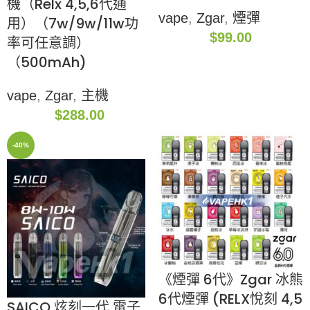
機（Relx 4,5,6代通
vape
,
Zgar
,
煙彈
用）（7w/9w/11w功
$
99.00
率可任意調）
（500mAh)
vape
,
Zgar
,
主機
$
288.00
-40%
《煙彈 6代》Zgar 冰熊
6代煙彈 (RELX悅刻 4,5
SAICO 炫刻一代 電子