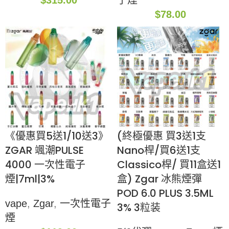
$
315.00
子煙
$
78.00
《優惠買5送1/10送3》
(終極優惠 買3送1支
ZGAR 颯潮PULSE
Nano桿/買6送1支
4000 一次性電子
Classico桿/ 買11盒送1
煙|7ml|3%
盒) Zgar 冰熊煙彈
POD 6.0 PLUS 3.5ML
vape
,
Zgar
,
一次性電子
3% 3粒装
煙