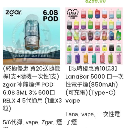
$
299.00
(終極優惠 買20送隨機
【限時優惠買10送3】
桿1支+隨機一次性1支)
LanaBar 5000 口一次
zgar 冰熊煙彈 POD
性電子煙(850mAh)
6.0S 3ML 3% 600口
(可充電)(Type-C)
RELX 4 5代通用 (1盒X3
vape
粒)
Lana
,
vape
,
一次性電
5/6代彈
,
vape
,
Zgar
,
煙
子煙