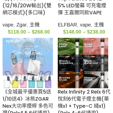
(12/16/20W輸出)(雙
5% LED螢幕 可充電煙
網芯模式)(多口味)
彈 王嘉爾同款VAPE
vape
,
Zgar
,
主機
ELFBAR
,
vape
,
主機
$
118.00
–
$
268.00
$
148.00
–
$
238.00
《全城最平優惠買5送
Relx Infinity 2 Relx 6代
1/10送4》冰熊ZGAR
悅刻6代電子煙主機(單
Nex大功率煙桿 多色可
機x1 + Type-C 綫x1)