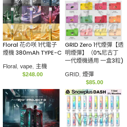
Floral 花の咲 1代電子
GRID Zero 1代煙彈【透
煙機 380mAh TYPE-C
明煙彈】（0%尼古丁
一代煙機通用 一盒3粒)
Floral
,
vape
,
主機
$
248.00
GRID
,
煙彈
$
85.00