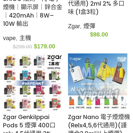
代通用) 2ml 2% 多口
煙機｜顯示屏｜鋅合金
味 (1盒3粒)
｜420mAh｜8W–
10W 輸出
Zgar
,
煙彈
$
98.00
vape
,
主機
$
179.00
$
299.00
Zgar GenkiIppai
Zgar Nano 電子煙煙機
Pods 5 煙彈 400口
(Relx4,5,6代通用)(謹