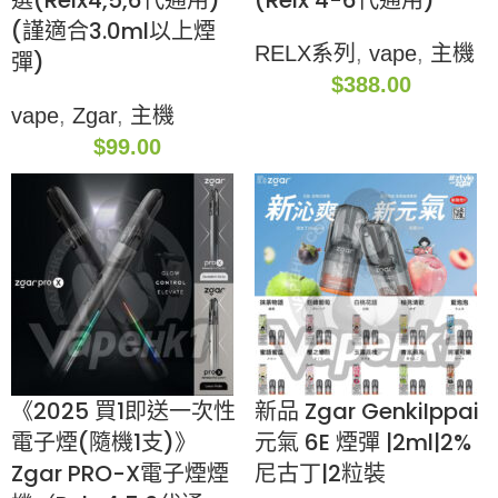
選(Relx4,5,6代通用)
(Relx 4-6代通用)
(謹適合3.0ml以上煙
RELX系列
,
vape
,
主機
彈)
$
388.00
vape
,
Zgar
,
主機
$
99.00
《2025 買1即送一次性
新品 Zgar GenkiIppai
電子煙(隨機1支)》
元氣 6E 煙彈 |2ml|2%
Zgar PRO-X電子煙煙
尼古丁|2粒裝