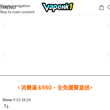
Skip to navigation
MENU
Skip to main content
<消費滿 $550，全免運費直送>
Show
9
12
18
24