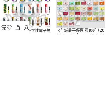
《全城最平優惠 買10送1/20
Quik 5000口 一次性電子煙
送3/30送8/15盒再送1支1代
10ML 600mAh Type-C 3%
桿》GRID (Relx悅刻 MEGA
VAPE 同廠) 《煙彈 1代》通用
QUIK
,
vape
,
一次性電子煙
(煙彈x3) 海量口味 自由揀
$
148.00
3%
GRID
,
vape
,
煙彈
$
89.00