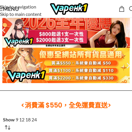
Skip to navigation
MENU
Skip to main content
<消費滿 $550，全免運費直送>
Show
9
12
18
24