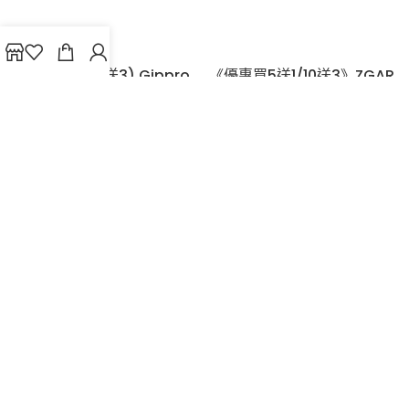
$
89.00
(優惠10送1/20送3)
《優惠買5送1/10送3》
Gippro 800 BLOKO
ZGAR 颯潮PULSE
NEO PUFFS水果味霧化
4000 一次性電子
棒 一次性電子煙 (800
煙|7ml|3%
口)3-5%
vape
,
Zgar
,
一次性電子
Gippro
,
vape
,
一次性電
煙