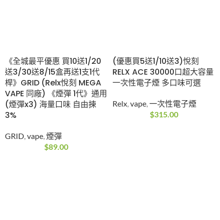
《全城最平優惠 買10送
(優惠買5送1/10送3)悅
1/20送3/30送8/15盒
刻RELX ACE 30000口
再送1支1代桿》GRID
超大容量 一次性電子煙
(Relx悅刻 MEGA VAPE
多口味可選
同廠) 《煙彈 1代》通用
Relx
,
vape
,
一次性電子
(煙彈x3) 海量口味 自
煙
由揀 3%
$
315.00
GRID
,
vape
,
煙彈