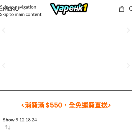
Skip to navigation
MENU
Skip to main content
<消費滿 $550，全免運費直送>
Show
9
12
18
24